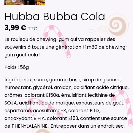
Hubba Bubba Cola
3,99 €
TTC
Le rouleau de chewing-gum qui va rappeler des
souvenirs à toute une génération ! 1m80 de chewing-
gum goût cola !
Poids : 56g
Ingrédients : sucre, gomme base, sirop de glucose,
humectant, glycérol, amidon, acidifiant acide citrique,
arômes, colorant E150a, émulsifiant lecithine de
SOJA, acidifiant acide malique, exhausteurs de goût,
aspartame, acesulfame-K, colorant E163,
antioxydant B.H.A, colorant E153, contient une source
de PHENYLALANINE.. Entreposer dans un endroit sec.