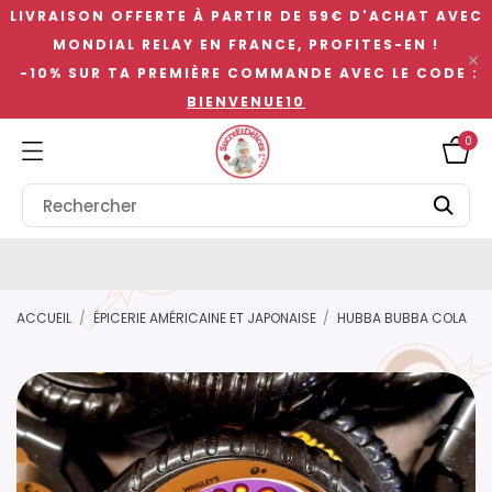
LIVRAISON OFFERTE À PARTIR DE 59€ D'ACHAT AVEC
MONDIAL RELAY EN FRANCE, PROFITES-EN !

-10% SUR TA PREMIÈRE COMMANDE AVEC LE CODE :
BIENVENUE10
0
ACCUEIL
ÉPICERIE AMÉRICAINE ET JAPONAISE
HUBBA BUBBA COLA