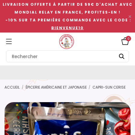
LIVRAISON OFFERTE À PARTIR DE 59€ D'ACHAT AVEC
MONDIAL RELAY EN FRANCE, PROFITES-EN !

-10% SUR TA PREMIÈRE COMMANDE AVEC LE CODE :
BIENVENUE10
0
ACCUEIL
ÉPICERIE AMÉRICAINE ET JAPONAISE
CAPRI-SUN CERISE