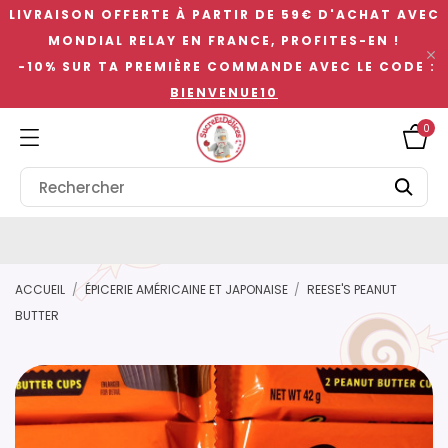
LIVRAISON OFFERTE À PARTIR DE 59€ D'ACHAT AVEC
MONDIAL RELAY EN FRANCE, PROFITES-EN !

-10% SUR TA PREMIÈRE COMMANDE AVEC LE CODE :
BIENVENUE10
0
ACCUEIL
ÉPICERIE AMÉRICAINE ET JAPONAISE
REESE'S PEANUT
BUTTER